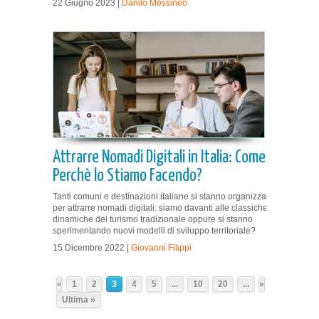
22 Giugno 2023 |
Danilo Messineo
Attrarre Nomadi Digitali in Italia: Come e
Perchè lo Stiamo Facendo?
Tanti comuni e destinazioni italiane si stanno organizzando
per attrarre nomadi digitali: siamo davanti alle classiche
dinamiche del turismo tradizionale oppure si stanno
sperimentando nuovi modelli di sviluppo territoriale?
15 Dicembre 2022 |
Giovanni Filippi
«
1
2
3
4
5
...
10
20
...
»
Ultima »