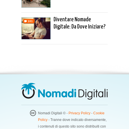
Diventare Nomade
101
Digitale: Da Dove Iniziare?
Nomadi Digitali © -
Privacy Policy
-
Cookie
Policy
- Tranne dove indicato diversamente,
i contenuti di questo sito sono distribuiti con