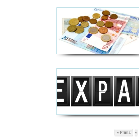
« Prima
«