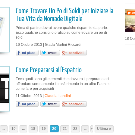
Come Trovare Un Po di Soldi per Iniziare la
10
Tua Vita da Nomade Digitale
Prima di partire dovrai avere qualche risparmio da parte.
Ecco qualche consiglio pratico su come trovare un po di
soldi
18 Ott
16 Ottobre 2013 | Giada Martini Riccardi
mi piace
tweet
condividi
Come Prepararsi all’Espatrio
Ecco quali sono gli elementi che davvero ti preparano ad
affrontare serenamente il trasferimento in un altro Paese e
come fare per acquisirli
11 Ottobre 2013 |
Claudia Landini
mi piace
tweet
condividi
...
10
...
18
19
20
21
22
...
»
Ultima »