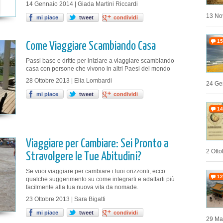
14 Gennaio 2014 | Giada Martini Riccardi
13 No
mi piace
tweet
condividi
15
Come Viaggiare Scambiando Casa
Passi base e dritte per iniziare a viaggiare scambiando
casa con persone che vivono in altri Paesi del mondo
28 Ottobre 2013 | Elia Lombardi
24 Ge
mi piace
tweet
condividi
14
Viaggiare per Cambiare: Sei Pronto a
2 Otto
Stravolgere le Tue Abitudini?
Se vuoi viaggiare per cambiare i tuoi orizzonti, ecco
12
qualche suggerimento su come integrarti e adattarti più
facilmente alla tua nuova vita da nomade.
23 Ottobre 2013 | Sara Bigatti
mi piace
tweet
condividi
29 Ma