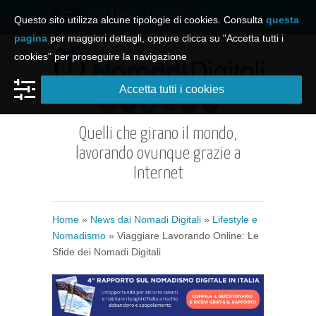
Apri il menu e naviga il sito
Questo sito utilizza alcune tipologie di cookies. Consulta
questa
pagina
per maggiori dettagli, oppure clicca su "Accetta tutti i
cookies" per proseguire la navigazione
Accetta tutti i cookies
Quelli che girano il mondo,
lavorando ovunque grazie a
Internet
Home
»
News dai Nomadi Digitali
»
Lifestyle e
Nomadismo
» Viaggiare Lavorando Online: Le
Sfide dei Nomadi Digitali