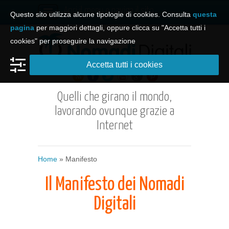
Apri il menu e naviga il sito
Questo sito utilizza alcune tipologie di cookies. Consulta
questa
pagina
per maggiori dettagli, oppure clicca su "Accetta tutti i
cookies" per proseguire la navigazione
Accetta tutti i cookies
Quelli che girano il mondo,
lavorando ovunque grazie a
Internet
Home
»
Manifesto
Il Manifesto dei Nomadi
Digitali