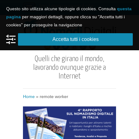
Apri il menu e naviga il sito
Questo sito utilizza alcune tipologie di cookies. Consulta
questa
pagina
per maggiori dettagli, oppure clicca su "Accetta tutti i
cookies" per proseguire la navigazione
Accetta tutti i cookies
Quelli che girano il mondo,
lavorando ovunque grazie a
Internet
Home
»
remote worker