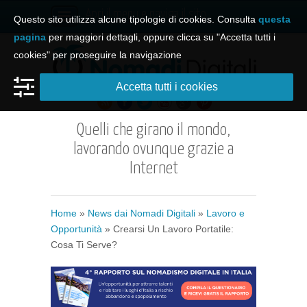
Apri il menu e naviga il sito
Questo sito utilizza alcune tipologie di cookies. Consulta
questa
pagina
per maggiori dettagli, oppure clicca su "Accetta tutti i
cookies" per proseguire la navigazione
Accetta tutti i cookies
Quelli che girano il mondo,
lavorando ovunque grazie a
Internet
Home
»
News dai Nomadi Digitali
»
Lavoro e
Opportunità
» Crearsi Un Lavoro Portatile:
Cosa Ti Serve?