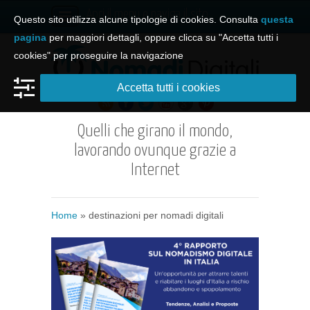
Apri il menu e naviga il sito
Questo sito utilizza alcune tipologie di cookies. Consulta
questa
pagina
per maggiori dettagli, oppure clicca su "Accetta tutti i
cookies" per proseguire la navigazione
Accetta tutti i cookies
Quelli che girano il mondo,
lavorando ovunque grazie a
Internet
Home
»
destinazioni per nomadi digitali