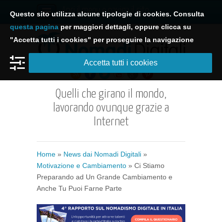
Apri il menu e naviga il sito
Questo sito utilizza alcune tipologie di cookies. Consulta
questa pagina
per maggiori dettagli, oppure clicca su
"Accetta tutti i cookies" per proseguire la navigazione
Accetta tutti i cookies
Quelli che girano il mondo,
lavorando ovunque grazie a
Internet
Home
»
News dai Nomadi Digitali
»
Motivazione e Cambiamento
» Ci Stiamo
Preparando ad Un Grande Cambiamento e
Anche Tu Puoi Farne Parte