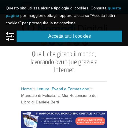
Apri il menu e naviga il sito
Questo sito utilizza alcune tipologie di cookies. Consulta
questa
pagina
per maggiori dettagli, oppure clicca su "Accetta tutti i
cookies" per proseguire la navigazione
Accetta tutti i cookies
Quelli che girano il mondo,
lavorando ovunque grazie a
Internet
Home
»
Letture, Eventi e Formazione
»
Manuale di Felicità: la Mia Recensione del
Libro di Daniele Berti