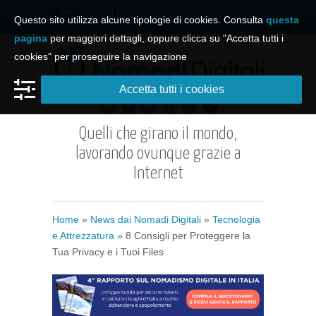
Apri il menu e naviga il sito
Questo sito utilizza alcune tipologie di cookies. Consulta
questa
pagina
per maggiori dettagli, oppure clicca su "Accetta tutti i
cookies" per proseguire la navigazione
Accetta tutti i cookies
Quelli che girano il mondo,
lavorando ovunque grazie a
Internet
Home
»
News dai Nomadi Digitali
»
Tecnologia
e Attrezzatura
» 8 Consigli per Proteggere la
Tua Privacy e i Tuoi Files