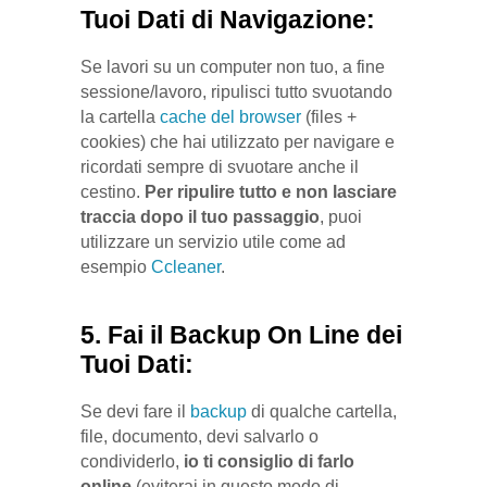
Tuoi Dati di Navigazione:
Se lavori su un computer non tuo, a fine
sessione/lavoro, ripulisci tutto svuotando
la cartella
cache del browser
(files +
cookies) che hai utilizzato per navigare e
ricordati sempre di svuotare anche il
cestino.
Per ripulire tutto e non lasciare
traccia dopo il tuo passaggio
, puoi
utilizzare un servizio utile come ad
esempio
Ccleaner
.
5. Fai il Backup On Line dei
Tuoi Dati:
Se devi fare il
backup
di qualche cartella,
file, documento, devi salvarlo o
condividerlo,
io ti consiglio di farlo
online
(eviterai in questo modo di