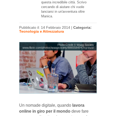
questa incredibile città. Scrivo
cercando di aiutare chi vuole
lanciarsi in un'avventura oltre
Manica.
Pubblicato il: 14 Febbraio 2014 |
Categoria:
Tecnologia e Attrezzatura
Photo Credit © Waag Society
www.flickr.com/photos/waagsociety/8865584540/sizes/z/
Un nomade digitale, quando
lavora
online in giro per il mondo
deve fare