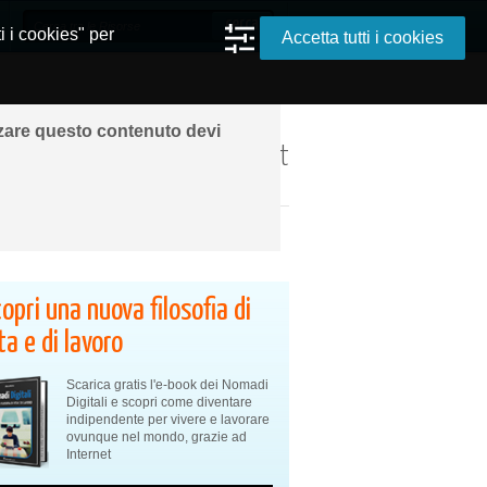
i i cookies" per
Accetta tutti i cookies
zzare questo contenuto devi
ando ovunque grazie a Internet
opri una nuova filosofia di
ta e di lavoro
Scarica gratis l'e-book dei Nomadi
Digitali e scopri come diventare
indipendente per vivere e lavorare
ovunque nel mondo, grazie ad
Internet