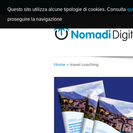
Home
Manifesto
Storie
Questo sito utilizza alcune tipologie di cookies. Consulta
qu
proseguire la navigazione
Home
»
travel coaching