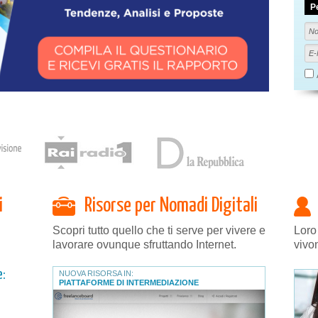
P
i
Risorse per Nomadi Digitali
Scopri tutto quello che ti serve per vivere e
Loro
lavorare ovunque sfruttando Internet.
vivo
e:
NUOVA RISORSA IN:
PIATTAFORME DI INTERMEDIAZIONE