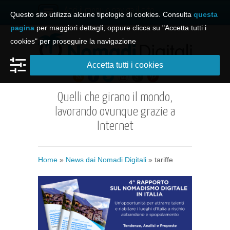
Apri il menu e naviga il sito
Questo sito utilizza alcune tipologie di cookies. Consulta
questa
pagina
per maggiori dettagli, oppure clicca su "Accetta tutti i
cookies" per proseguire la navigazione
Accetta tutti i cookies
Quelli che girano il mondo,
lavorando ovunque grazie a
Internet
Home
»
News dai Nomadi Digitali
»
tariffe