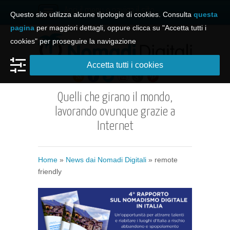
Apri il menu e naviga il sito
Questo sito utilizza alcune tipologie di cookies. Consulta
questa
pagina
per maggiori dettagli, oppure clicca su "Accetta tutti i
cookies" per proseguire la navigazione
Accetta tutti i cookies
Quelli che girano il mondo,
lavorando ovunque grazie a
Internet
Home
»
News dai Nomadi Digitali
»
remote
friendly