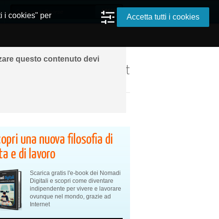
i i cookies" per
Accetta tutti i cookies
zzare questo contenuto devi
ando ovunque grazie a Internet
opri una nuova filosofia di
ta e di lavoro
Scarica gratis l'e-book dei Nomadi
Digitali e scopri come diventare
indipendente per vivere e lavorare
ovunque nel mondo, grazie ad
Internet