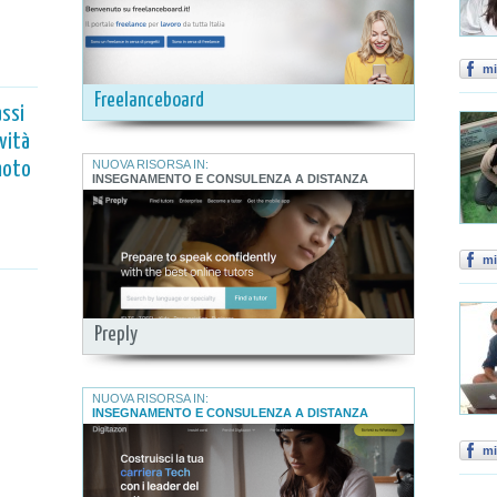
mi
Freelanceboard
assi
ività
NUOVA RISORSA IN:
moto
INSEGNAMENTO E CONSULENZA A DISTANZA
mi
Preply
NUOVA RISORSA IN:
INSEGNAMENTO E CONSULENZA A DISTANZA
mi