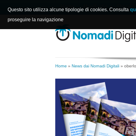
Home
Manifesto
Storie
Questo sito utilizza alcune tipologie di cookies. Consulta
qu
proseguire la navigazione
Home
»
News dai Nomadi Digitali
»
oberl