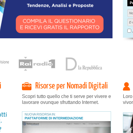
P
i
Risorse per Nomadi Digitali
Scopri tutto quello che ti serve per vivere e
Loro
lavorare ovunque sfruttando Internet.
vivo
otti
NUOVA RISORSA IN:
PIATTAFORME DI INTERMEDIAZIONE
E-
?