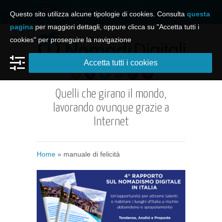
Apri il menu e naviga il sito
Questo sito utilizza alcune tipologie di cookies. Consulta
questa
pagina
per maggiori dettagli, oppure clicca su "Accetta tutti i
cookies" per proseguire la navigazione
Accetta tutti i cookies
Quelli che girano il mondo,
lavorando ovunque grazie a
Internet
Home
»
manuale di felicità