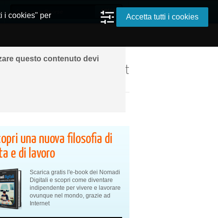
i i cookies" per
Accetta tutti i cookies
zzare questo contenuto devi
ando ovunque grazie a Internet
opri una nuova filosofia di
ta e di lavoro
Scarica gratis l'e-book dei Nomadi
Digitali e scopri come diventare
indipendente per vivere e lavorare
ovunque nel mondo, grazie ad
Internet