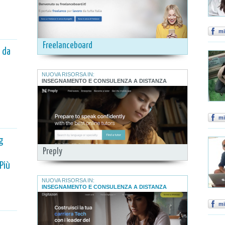
mi
Freelanceboard
 da
NUOVA RISORSA IN:
INSEGNAMENTO E CONSULENZA A DISTANZA
mi
g
Preply
Più
NUOVA RISORSA IN:
INSEGNAMENTO E CONSULENZA A DISTANZA
mi