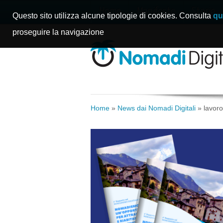
Home
Manifesto
Storie
Questo sito utilizza alcune tipologie di cookies. Consulta
qu
proseguire la navigazione
Home
»
News dai Nomadi Digitali
»
lavoro