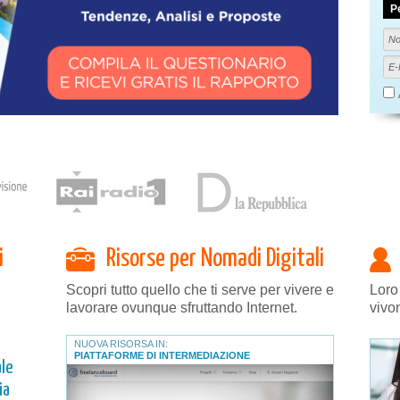
P
i
Risorse per Nomadi Digitali
Scopri tutto quello che ti serve per vivere e
Loro
lavorare ovunque sfruttando Internet.
vivo
NUOVA RISORSA IN:
PIATTAFORME DI INTERMEDIAZIONE
le
ia