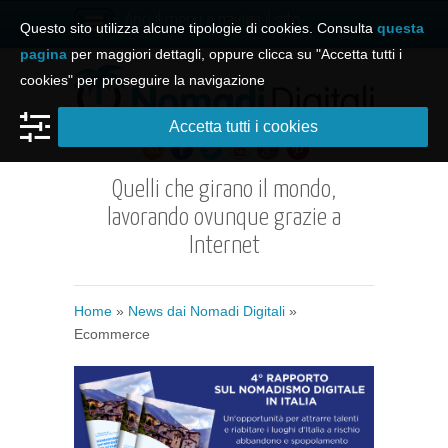
Apri il menu e naviga il sito
Questo sito utilizza alcune tipologie di cookies. Consulta
questa
pagina
per maggiori dettagli, oppure clicca su "Accetta tutti i
cookies" per proseguire la navigazione
Accetta tutti i cookies
Quelli che girano il mondo,
lavorando ovunque grazie a
Internet
Home
»
News dai Nomadi Digitali
»
Ecommerce