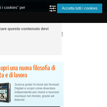
i i cookies" per
Accetta tutti i cookies
zzare questo contenuto devi
ando ovunque grazie a Internet
opri una nuova filosofia di
ta e di lavoro
Scarica gratis l'e-book dei Nomadi
Digitali e scopri come diventare
indipendente per vivere e lavorare
ovunque nel mondo, grazie ad
Internet