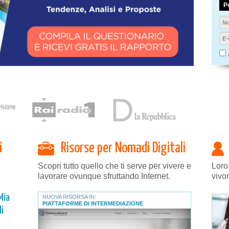
P
i
Risorse per Nomadi Digitali
Scopri tutto quello che ti serve per vivere e
Loro
lavorare ovunque sfruttando Internet.
vivo
Mia
NUOVA RISORSA IN:
PIATTAFORME DI INTERMEDIAZIONE
i