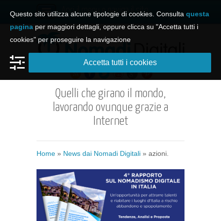
Apri il menu e naviga il sito
Questo sito utilizza alcune tipologie di cookies. Consulta
questa
pagina
per maggiori dettagli, oppure clicca su "Accetta tutti i
cookies" per proseguire la navigazione
Accetta tutti i cookies
Quelli che girano il mondo,
lavorando ovunque grazie a
Internet
Home
»
News dai Nomadi Digitali
»
azioni.