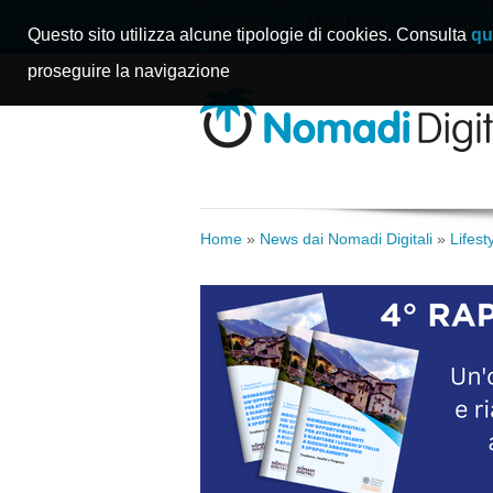
Home
Manifesto
Storie
Questo sito utilizza alcune tipologie di cookies. Consulta
qu
proseguire la navigazione
Home
»
News dai Nomadi Digitali
»
Lifes