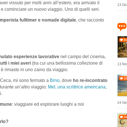
er vissuto per molti anni all’estero, era arrivato il
13 Gi
 e cominciare un nuovo viaggio. Uno di quelli seri.
mperista fulltimer e nomade digitale
, che racconto
31
ulato esperienze lavorative
nel campo del cinema,
tti i miei averi
(tra cui una bellissima collezione di
13 No
e è rimasto in uno zaino da viaggio.
15
. Ceca, mi sono fermato a
Brno
, dove
ho re-incontrato
urante un’altro viaggio:
Mel, una scrittrice americana
,
i.
24 Ge
omune
: viaggiare ed esplorare luoghi a noi
14
rlo?