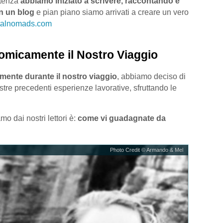
tenza
abbiamo iniziato a scrivere, raccontando e
n un blog
e pian piano siamo arrivati a creare un vero
italnomads.com
micamente il Nostro Viaggio
ente durante il nostro viaggio
, abbiamo deciso di
stre precedenti esperienze lavorative, sfruttando le
o dai nostri lettori è:
come vi guadagnate da
Photo Credit © Armando & Mel