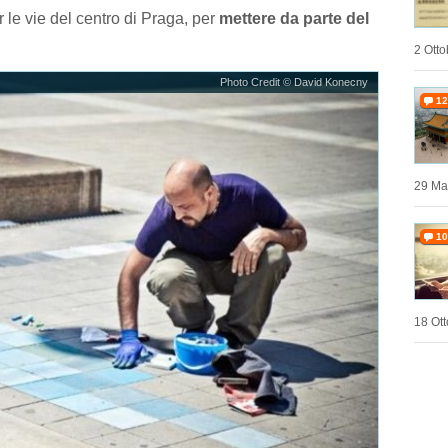
 le vie del centro di Praga, per
mettere da parte del
2 Otto
Photo Credit © David Konecny
12
29 Ma
10
18 Ott