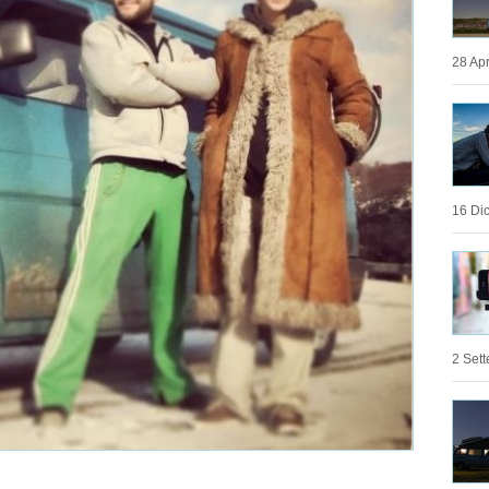
28 Apr
16 Di
2 Set