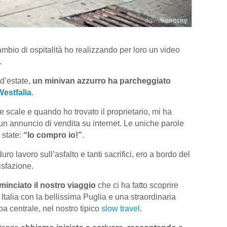
cambio di ospitalità ho realizzando per loro un video
.
d’estate,
un minivan azzurro ha parcheggiato
estfalia
.
e scale e quando ho trovato il proprietario, mi ha
un annuncio di vendita su internet. Le uniche parole
 state:
“lo compro io!”
.
o lavoro sull’asfalto e tanti sacrifici, ero a bordo del
sfazione.
minciato il nostro viaggio
che ci ha fatto scoprire
d Italia con la bellissima Puglia e una straordinaria
opa centrale, nel nostro tipico
slow travel
.