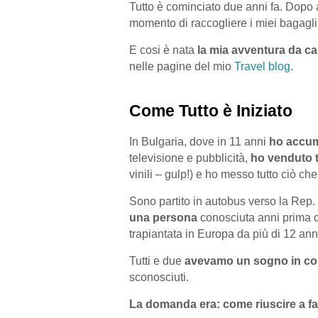
Tutto è cominciato due anni fa. Dopo av
momento di raccogliere i miei bagagli
E cosi è nata
la mia avventura da ca
nelle pagine del mio
Travel blog
.
Come Tutto è Iniziato
In Bulgaria, dove in 11 anni
ho accum
televisione e pubblicità,
ho venduto tu
vinili – gulp!) e ho messo tutto ciò ch
Sono partito in autobus verso la Rep
una persona
conosciuta anni prima d
trapiantata in Europa da più di 12 ann
Tutti e due
avevamo un sogno in c
sconosciuti.
La domanda era: come riuscire a fa