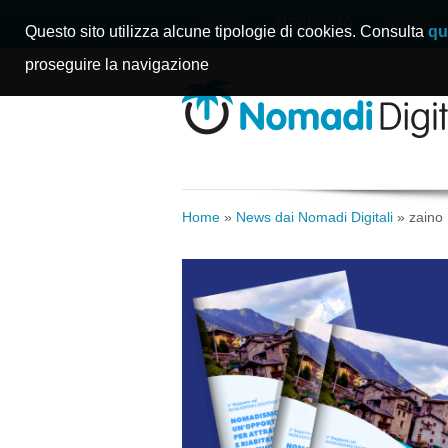
Home
Manifesto
Storie
Questo sito utilizza alcune tipologie di cookies. Consulta
qu
proseguire la navigazione
Home
»
News dai Nomadi Digitali
»
zaino