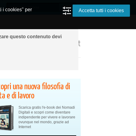
i i cookies" per
Accetta tutti i cookies
zzare questo contenuto devi
ando ovunque grazie a Internet
opri una nuova filosofia di
ta e di lavoro
Scarica gratis l'e-book dei Nomadi
Digitali e scopri come diventare
indipendente per vivere e lavorare
ovunque nel mondo, grazie ad
Internet