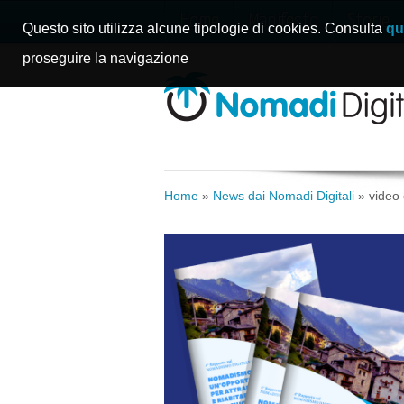
Home
Manifesto
Storie
Questo sito utilizza alcune tipologie di cookies. Consulta
qu
proseguire la navigazione
Home
»
News dai Nomadi Digitali
»
video