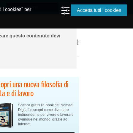
i i cookies" per
Accetta tutti i cookies
zzare questo contenuto devi
ando ovunque grazie a Internet
opri una nuova filosofia di
ta e di lavoro
Scarica gratis l'e-book dei Nomadi
Digitali e scopri come diventare
indipendente per vivere e lavorare
ovunque nel mondo, grazie ad
Internet