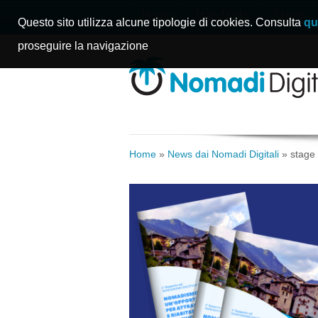
Home
Manifesto
Storie
Questo sito utilizza alcune tipologie di cookies. Consulta
qu
proseguire la navigazione
Home
»
News dai Nomadi Digitali
»
stage