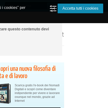
i i cookies" per
Accetta tutti i cookies
zzare questo contenuto devi
ando ovunque grazie a Internet
opri una nuova filosofia di
ta e di lavoro
Scarica gratis l'e-book dei Nomadi
Digitali e scopri come diventare
indipendente per vivere e lavorare
ovunque nel mondo, grazie ad
Internet