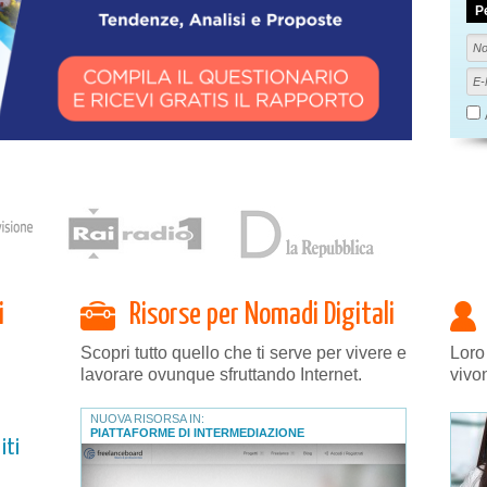
P
i
Risorse per Nomadi Digitali
Scopri tutto quello che ti serve per vivere e
Loro
lavorare ovunque sfruttando Internet.
vivo
NUOVA RISORSA IN:
PIATTAFORME DI INTERMEDIAZIONE
iti