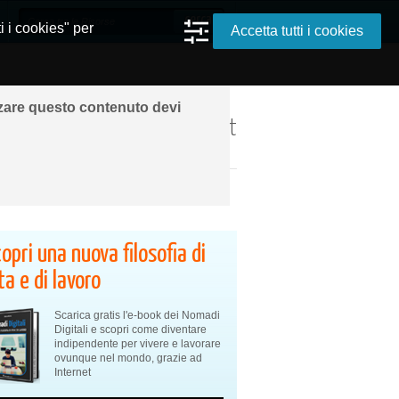
i i cookies" per
Accetta tutti i cookies
zzare questo contenuto devi
ando ovunque grazie a Internet
opri una nuova filosofia di
ta e di lavoro
Scarica gratis l'e-book dei Nomadi
Digitali e scopri come diventare
indipendente per vivere e lavorare
ovunque nel mondo, grazie ad
Internet