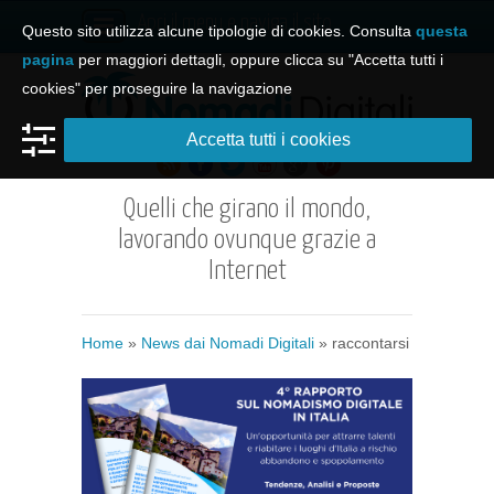
Apri il menu e naviga il sito
Questo sito utilizza alcune tipologie di cookies. Consulta
questa
pagina
per maggiori dettagli, oppure clicca su "Accetta tutti i
cookies" per proseguire la navigazione
Accetta tutti i cookies
Quelli che girano il mondo,
lavorando ovunque grazie a
Internet
Home
»
News dai Nomadi Digitali
»
raccontarsi