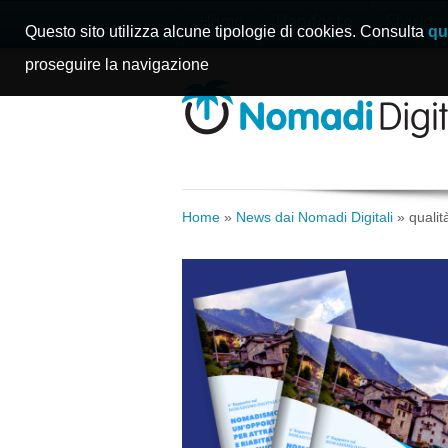
Home
Manifesto
Storie
Questo sito utilizza alcune tipologie di cookies. Consulta
qu
proseguire la navigazione
Home
»
News dai Nomadi Digitali
»
qualit