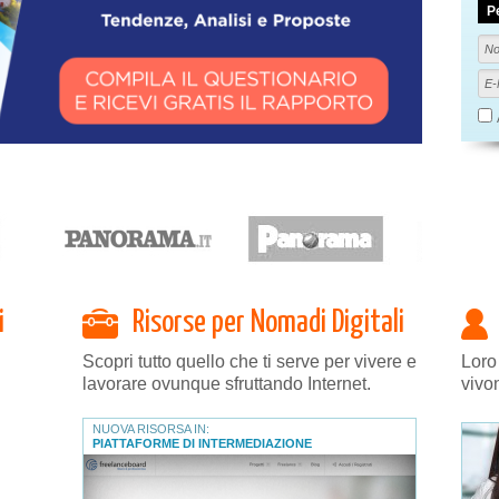
P
i
Risorse per Nomadi Digitali
Scopri tutto quello che ti serve per vivere e
Loro
lavorare ovunque sfruttando Internet.
vivo
NUOVA RISORSA IN:
PIATTAFORME DI INTERMEDIAZIONE