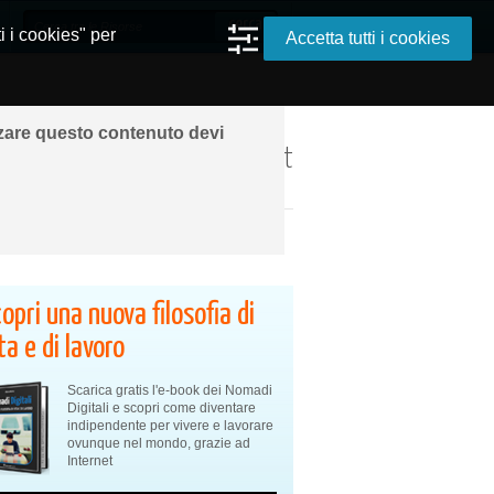
i i cookies" per
Accetta tutti i cookies
zzare questo contenuto devi
ando ovunque grazie a Internet
opri una nuova filosofia di
ta e di lavoro
Scarica gratis l'e-book dei Nomadi
Digitali e scopri come diventare
indipendente per vivere e lavorare
ovunque nel mondo, grazie ad
Internet