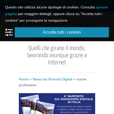
Apri il menu e naviga il sito
Questo sito utilizza alcune tipologie di cookies. Consulta
questa
pagina
per maggiori dettagli, oppure clicca su "Accetta tutti i
cookies" per proseguire la navigazione
Accetta tutti i cookies
Quelli che girano il mondo,
lavorando ovunque grazie a
Internet
Home
»
News dai Nomadi Digitali
»
nuove
professioni