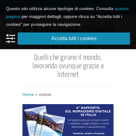
Apri il menu e naviga il sito
Questo sito utilizza alcune tipologie di cookies. Consulta
questa
pagina
per maggiori dettagli, oppure clicca su "Accetta tutti i
cookies" per proseguire la navigazione
Accetta tutti i cookies
Quelli che girano il mondo,
lavorando ovunque grazie a
Internet
Home
»
notizie