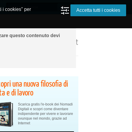
i i cookies" per
Accetta tutti i cookies
zzare questo contenuto devi
ando ovunque grazie a Internet
opri una nuova filosofia di
ta e di lavoro
Scarica gratis l'e-book dei Nomadi
Digitali e scopri come diventare
indipendente per vivere e lavorare
ovunque nel mondo, grazie ad
Internet