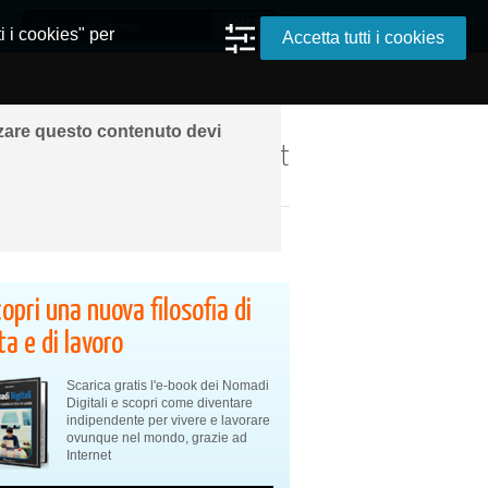
i i cookies" per
Accetta tutti i cookies
zzare questo contenuto devi
ando ovunque grazie a Internet
opri una nuova filosofia di
ta e di lavoro
Scarica gratis l'e-book dei Nomadi
Digitali e scopri come diventare
indipendente per vivere e lavorare
ovunque nel mondo, grazie ad
Internet