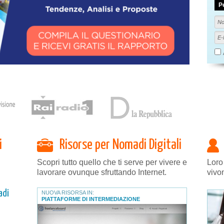
P
i
Risorse per Nomadi Digitali
Scopri tutto quello che ti serve per vivere e
Loro
lavorare ovunque sfruttando Internet.
vivo
adi
NUOVA RISORSA IN:
PIATTAFORME DI INTERMEDIAZIONE