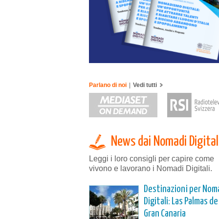
Parlano di noi
|
Vedi tutti
News dai Nomadi Digital
Leggi i loro consigli per capire come
vivono e lavorano i Nomadi Digitali.
Destinazioni per Nom
Digitali: Las Palmas de
Gran Canaria