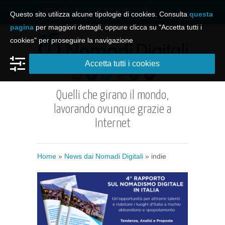
Apri il menu e naviga il sito
Questo sito utilizza alcune tipologie di cookies. Consulta
questa
pagina
per maggiori dettagli, oppure clicca su "Accetta tutti i
cookies" per proseguire la navigazione
Accetta tutti i cookies
Quelli che girano il mondo,
lavorando ovunque grazie a
Internet
Home
»
News dai Nomadi Digitali
»
indie