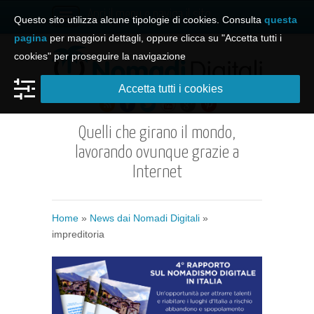
Apri il menu e naviga il sito
Questo sito utilizza alcune tipologie di cookies. Consulta
questa
pagina
per maggiori dettagli, oppure clicca su "Accetta tutti i
cookies" per proseguire la navigazione
Accetta tutti i cookies
Quelli che girano il mondo,
lavorando ovunque grazie a
Internet
Home
»
News dai Nomadi Digitali
»
impreditoria