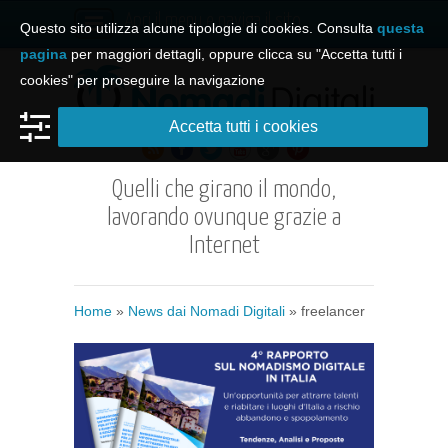
Apri il menu e naviga il sito
Questo sito utilizza alcune tipologie di cookies. Consulta
questa
pagina
per maggiori dettagli, oppure clicca su "Accetta tutti i
cookies" per proseguire la navigazione
Accetta tutti i cookies
Quelli che girano il mondo,
lavorando ovunque grazie a
Internet
Home
»
News dai Nomadi Digitali
»
freelancer