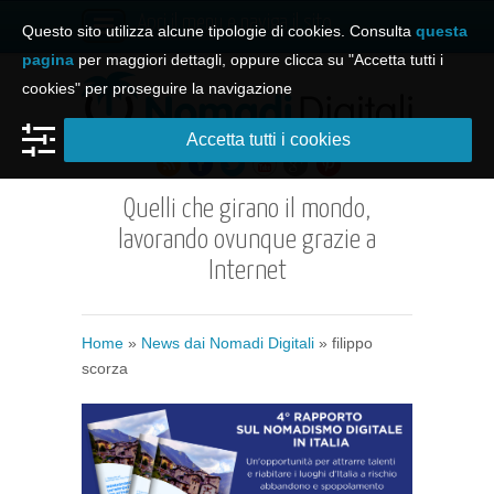
Apri il menu e naviga il sito
Questo sito utilizza alcune tipologie di cookies. Consulta
questa
pagina
per maggiori dettagli, oppure clicca su "Accetta tutti i
cookies" per proseguire la navigazione
Accetta tutti i cookies
Quelli che girano il mondo,
lavorando ovunque grazie a
Internet
Home
»
News dai Nomadi Digitali
»
filippo
scorza