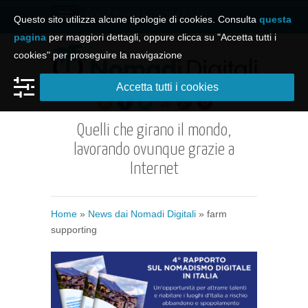
Apri il menu e naviga il sito
Questo sito utilizza alcune tipologie di cookies. Consulta
questa
pagina
per maggiori dettagli, oppure clicca su "Accetta tutti i
cookies" per proseguire la navigazione
Accetta tutti i cookies
Quelli che girano il mondo,
lavorando ovunque grazie a
Internet
Home
»
News dai Nomadi Digitali
»
farm
supporting