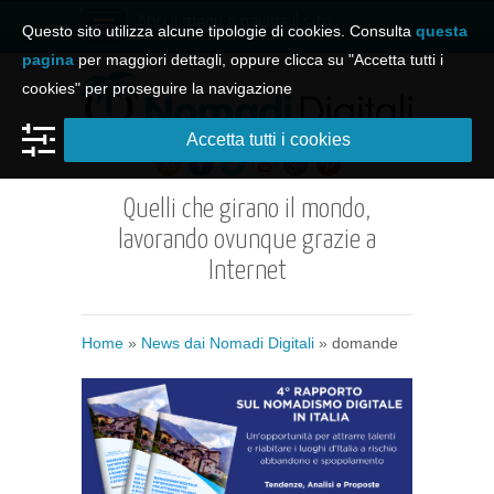
Apri il menu e naviga il sito
Questo sito utilizza alcune tipologie di cookies. Consulta
questa
pagina
per maggiori dettagli, oppure clicca su "Accetta tutti i
cookies" per proseguire la navigazione
Accetta tutti i cookies
Quelli che girano il mondo,
lavorando ovunque grazie a
Internet
Home
»
News dai Nomadi Digitali
»
domande