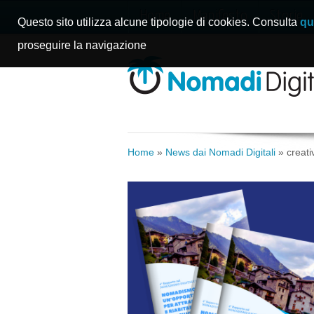
Home
Manifesto
Storie
Questo sito utilizza alcune tipologie di cookies. Consulta
qu
proseguire la navigazione
Home
»
News dai Nomadi Digitali
»
creati