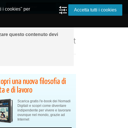
i i cookies" per
Accetta tutti i cookies
zzare questo contenuto devi
ando ovunque grazie a Internet
opri una nuova filosofia di
ta e di lavoro
Scarica gratis l'e-book dei Nomadi
Digitali e scopri come diventare
indipendente per vivere e lavorare
ovunque nel mondo, grazie ad
Internet