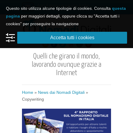
Apri il menu e naviga il sito
Questo sito utilizza alcune tipologie di cookies. Consulta
questa
pagina
per maggiori dettagli, oppure clicca su "Accetta tutti i
cookies" per proseguire la navigazione
Accetta tutti i cookies
Quelli che girano il mondo,
lavorando ovunque grazie a
Internet
Home
»
News dai Nomadi Digitali
»
Copywriting