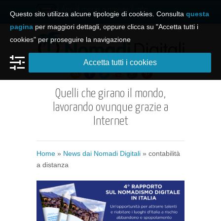
Apri il menu e naviga il sito
Questo sito utilizza alcune tipologie di cookies. Consulta
questa
pagina
per maggiori dettagli, oppure clicca su "Accetta tutti i
cookies" per proseguire la navigazione
Accetta tutti i cookies
Quelli che girano il mondo,
lavorando ovunque grazie a
Internet
Home
»
News dai Nomadi Digitali
»
contabilità
a distanza