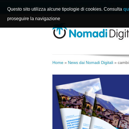
Home
Manifesto
Storie
Questo sito utilizza alcune tipologie di cookies. Consulta
qu
proseguire la navigazione
Home
»
News dai Nomadi Digitali
»
cambia