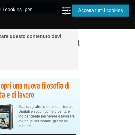
i i cookies" per
Accetta tutti i cookies
zzare questo contenuto devi
ando ovunque grazie a Internet
opri una nuova filosofia di
ta e di lavoro
Scarica gratis l'e-book dei Nomadi
Digitali e scopri come diventare
indipendente per vivere e lavorare
ovunque nel mondo, grazie ad
Internet