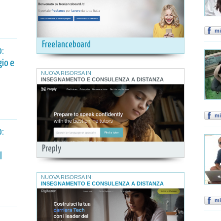
mi
Freelanceboard
o:
io e
NUOVA RISORSA IN:
INSEGNAMENTO E CONSULENZA A DISTANZA
mi
o:
Preply
l
NUOVA RISORSA IN:
INSEGNAMENTO E CONSULENZA A DISTANZA
mi