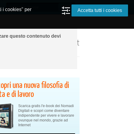
i i cookies" per
Accetta tutti i cookies
zzare questo contenuto devi
ando ovunque grazie a Internet
opri una nuova filosofia di
ta e di lavoro
Scarica gratis l'e-book dei Nomadi
Digitali e scopri come diventare
indipendente per vivere e lavorare
ovunque nel mondo, grazie ad
Internet