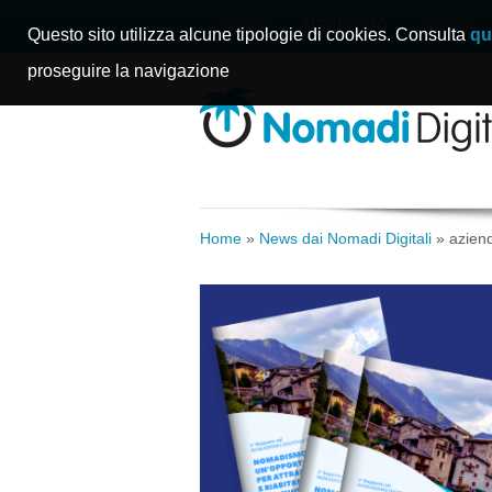
Home
Manifesto
Storie
Questo sito utilizza alcune tipologie di cookies. Consulta
qu
proseguire la navigazione
Home
»
News dai Nomadi Digitali
»
aziend