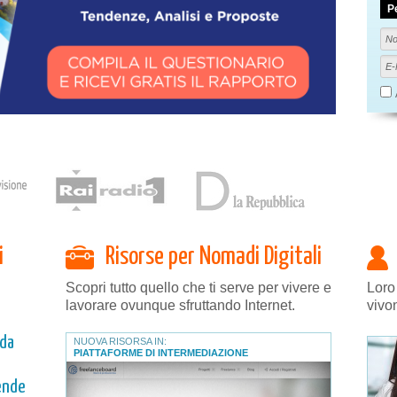
P
i
Risorse per Nomadi Digitali
Scopri tutto quello che ti serve per vivere e
Loro
lavorare ovunque sfruttando Internet.
vivo
 da
NUOVA RISORSA IN:
PIATTAFORME DI INTERMEDIAZIONE
ende