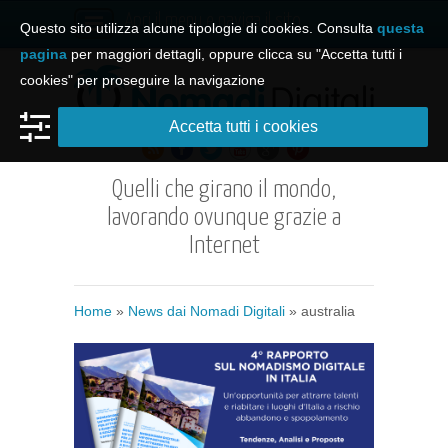
Apri il menu e naviga il sito
Questo sito utilizza alcune tipologie di cookies. Consulta
questa
pagina
per maggiori dettagli, oppure clicca su "Accetta tutti i
cookies" per proseguire la navigazione
Accetta tutti i cookies
Quelli che girano il mondo,
lavorando ovunque grazie a
Internet
Home
»
News dai Nomadi Digitali
»
australia