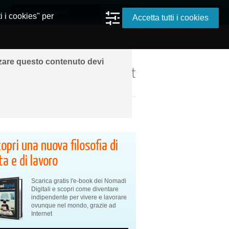
i i cookies" per
Accetta tutti i cookies
zzare questo contenuto devi
ando ovunque grazie a Internet
opri una nuova filosofia di
ta e di lavoro
Scarica gratis l'e-book dei Nomadi
Digitali e scopri come diventare
indipendente per vivere e lavorare
ovunque nel mondo, grazie ad
Internet