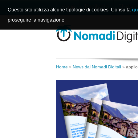
Home
Manifesto
Storie
Questo sito utilizza alcune tipologie di cookies. Consulta
qu
proseguire la navigazione
Home
»
News dai Nomadi Digitali
»
applic