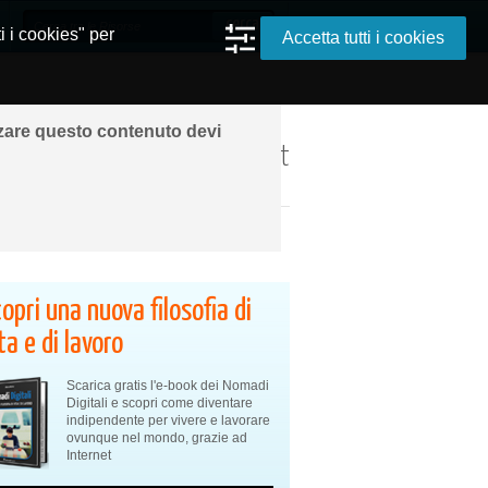
i i cookies" per
Accetta tutti i cookies
zzare questo contenuto devi
ando ovunque grazie a Internet
opri una nuova filosofia di
ta e di lavoro
Scarica gratis l'e-book dei Nomadi
Digitali e scopri come diventare
indipendente per vivere e lavorare
ovunque nel mondo, grazie ad
Internet