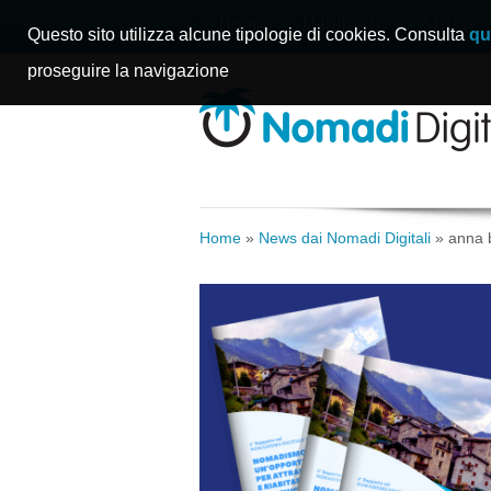
Home
Manifesto
Storie
Questo sito utilizza alcune tipologie di cookies. Consulta
qu
proseguire la navigazione
Home
»
News dai Nomadi Digitali
»
anna 