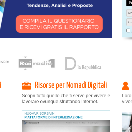
P
i
Risorse per Nomadi Digitali
Scopri tutto quello che ti serve per vivere e
Loro
lavorare ovunque sfruttando Internet.
vivo
NUOVA RISORSA IN:
PIATTAFORME DI INTERMEDIAZIONE