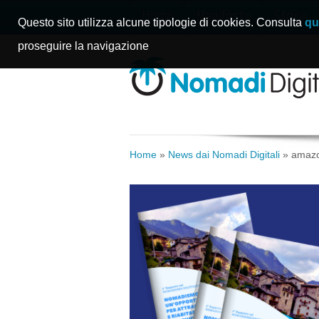
Home
Manifesto
Storie
Questo sito utilizza alcune tipologie di cookies. Consulta
qu
proseguire la navigazione
Home
»
News dai Nomadi Digitali
»
amaz