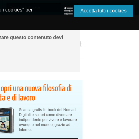
i i cookies" per
Accetta tutti i cookies
zzare questo contenuto devi
ando ovunque grazie a Internet
opri una nuova filosofia di
ta e di lavoro
Scarica gratis l'e-book dei Nomadi
Digitali e scopri come diventare
indipendente per vivere e lavorare
ovunque nel mondo, grazie ad
Internet