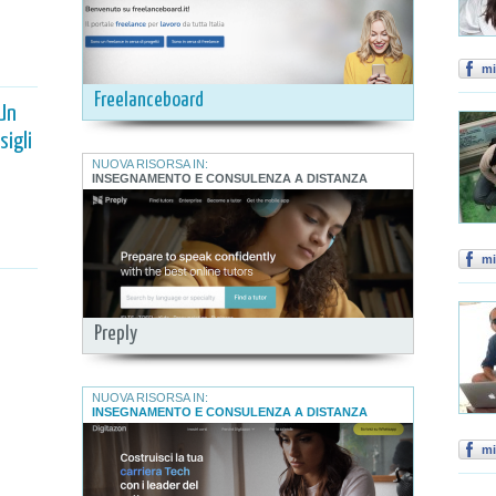
mi
Freelanceboard
 Un
igli
NUOVA RISORSA IN:
INSEGNAMENTO E CONSULENZA A DISTANZA
mi
Preply
NUOVA RISORSA IN:
INSEGNAMENTO E CONSULENZA A DISTANZA
mi