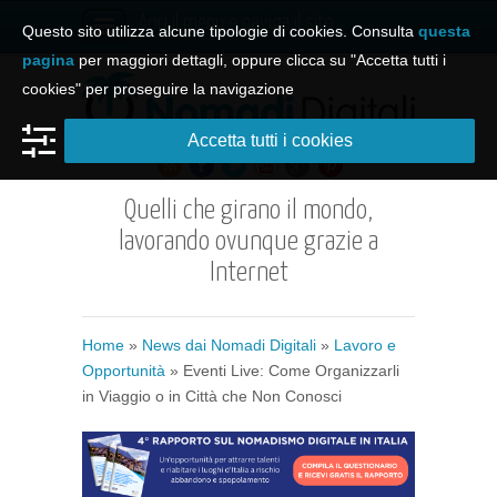
Apri il menu e naviga il sito
Questo sito utilizza alcune tipologie di cookies. Consulta
questa
pagina
per maggiori dettagli, oppure clicca su "Accetta tutti i
cookies" per proseguire la navigazione
Accetta tutti i cookies
Quelli che girano il mondo,
lavorando ovunque grazie a
Internet
Home
»
News dai Nomadi Digitali
»
Lavoro e
Opportunità
» Eventi Live: Come Organizzarli
in Viaggio o in Città che Non Conosci