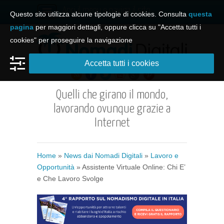
Apri il menu e naviga il sito
Questo sito utilizza alcune tipologie di cookies. Consulta
questa
pagina
per maggiori dettagli, oppure clicca su "Accetta tutti i
cookies" per proseguire la navigazione
Accetta tutti i cookies
Quelli che girano il mondo,
lavorando ovunque grazie a
Internet
Home
»
News dai Nomadi Digitali
»
Lavoro e
Opportunità
» Assistente Virtuale Online: Chi E’
e Che Lavoro Svolge