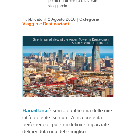
permetta di vivere e lavorare
viaggiando.
Pubblicato il: 2 Agosto 2016 |
Categoria:
Viaggio e Destinazioni
Scenic aerial view of the Agbar Tower in Barcelona in
Spain © Shutterstock.com
Barcellona
è senza dubbio una delle mie
città preferite, se non LA mia preferita,
però credo di potermi definire imparziale
definendola una delle
migliori