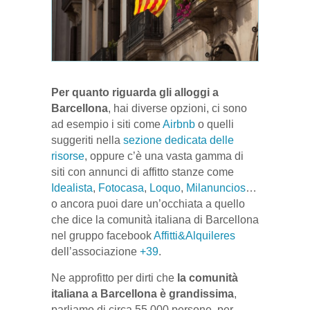
Per quanto riguarda gli alloggi a
Barcellona
, hai diverse opzioni, ci sono
ad esempio i siti come
Airbnb
o quelli
suggeriti nella
sezione dedicata delle
risorse
, oppure c’è una vasta gamma di
siti con annunci di affitto stanze come
Idealista
,
Fotocasa
,
Loquo
,
Milanuncios
…
o ancora puoi dare un’occhiata a quello
che dice la comunità italiana di Barcellona
nel gruppo facebook
Affitti&Alquileres
dell’associazione
+39
.
Ne approfitto per dirti che
la comunità
italiana a Barcellona è grandissima
,
parliamo di circa 55.000 persone, per