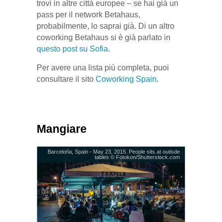
trovi in altre città europee – se hai già un
pass per il network Betahaus,
probabilmente, lo saprai già. Di un altro
coworking Betahaus si è già parlato in
questo post su Sofia
.
Per avere una lista più completa, puoi
consultare il sito
Coworking Spain
.
Mangiare
Barcelona, Spain - May 23, 2015. People sits at outisde
tables © Fotokon/Shutterstock.com