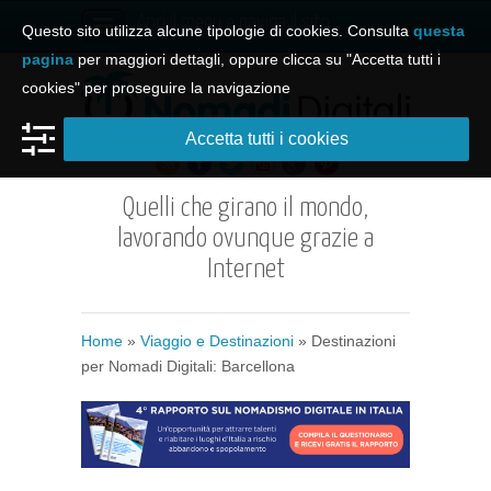
Apri il menu e naviga il sito
Questo sito utilizza alcune tipologie di cookies. Consulta
questa
pagina
per maggiori dettagli, oppure clicca su "Accetta tutti i
cookies" per proseguire la navigazione
Accetta tutti i cookies
Quelli che girano il mondo,
lavorando ovunque grazie a
Internet
Home
»
Viaggio e Destinazioni
» Destinazioni
per Nomadi Digitali: Barcellona