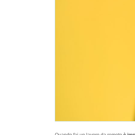
Quando fai un lavoro da remoto
è imp