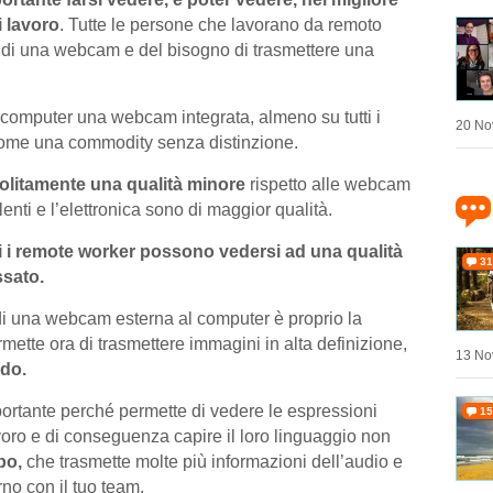
i lavoro
. Tutte le persone che lavorano da remoto
 di una webcam e del bisogno di trasmettere una
i computer una webcam integrata, almeno su tutti i
20 No
come una commodity senza distinzione.
olitamente una qualità minore
rispetto alle webcam
enti e l’elettronica sono di maggior qualità.
ti i remote worker possono vedersi ad una qualità
31
ssato.
di una webcam esterna al computer è proprio la
ette ora di trasmettere immagini in alta definizione,
13 No
ndo.
rtante perché permette di vedere le espressioni
15
 lavoro e di conseguenza capire il loro linguaggio non
po,
che trasmette molte più informazioni dell’audio e
no con il tuo team.