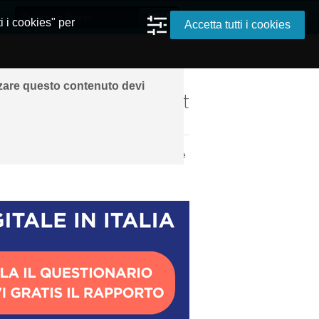
i i cookies" per
Accetta tutti i cookies
zzare questo contenuto devi
ando ovunque grazie a Internet
per Lavorare in Team e Perché Sceglierle