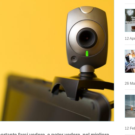
12 Apr
26 Mar
12 Feb
ortante farsi vedere, e poter vedere, nel migliore