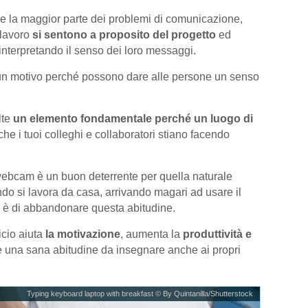
e la maggior parte dei problemi di comunicazione,
i lavoro
si sentono a proposito del progetto
ed
interpretando il senso dei loro messaggi.
un motivo perché possono dare alle persone un senso
lte
un elemento fondamentale perché un luogo di
 che i tuoi colleghi e collaboratori stiano facendo
ebcam è un buon deterrente per quella naturale
do si lavora da casa, arrivando magari ad usare il
lio è di abbandonare questa abitudine.
icio aiuta
la motivazione
, aumenta la
produttività e
è una sana abitudine da insegnare anche ai propri
Typing keyboard laptop with breakfast © By Quintanilla/Shutterstock