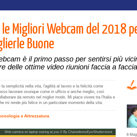
 le Migliori Webcam del 2018 pe
lierle Buone
cam è il primo passo per sentirsi più vicini 
re delle ottime video riunioni faccia a faccia
a semplicità nella vita, l'agilità al lavoro e la felicità come
sso lavorare ovunque come in ufficio e anche meglio, così
ollaborare da remoto nel miglior modo. Mi piace vivere tra l'Italia e
he mi rende più felice in un particolare momento della vita.
ecnologia e Attrezzatura
Web camera on laptop staring at you © By ChameleonsEye/Shutterstock
8 Magg