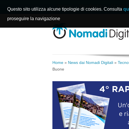
Home
Manifesto
Storie
Questo sito utilizza alcune tipologie di cookies. Consulta
qu
proseguire la navigazione
Home
»
News dai Nomadi Digitali
»
Tecnol
Buone