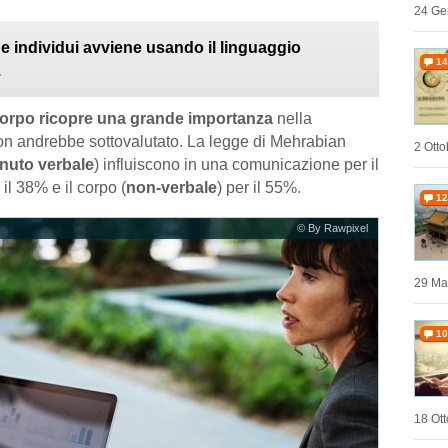
24 Ge
e individui avviene usando il linguaggio
14
.
 corpo ricopre una grande importanza
nella
n andrebbe sottovalutato. La legge di Mehrabian
2 Otto
enuto verbale
) influiscono in una comunicazione per il
 il 38% e il corpo (
non-verbale
) per il 55%.
12
© By Rawpixel
29 Ma
10
18 Ott