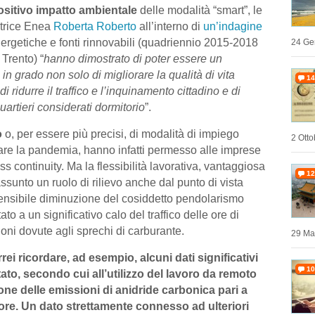
positivo impatto ambientale
delle modalità “smart”, le
catrice Enea
Roberta Roberto
all’interno di
un’indagine
rgetiche e fonti rinnovabili (quadriennio 2015-2018
24 Ge
 Trento) “
hanno dimostrato di poter essere un
 grado non solo di migliorare la qualità di vita
14
ridurre il traffico e l’inquinamento cittadino e di
quartieri considerati dormitorio
”.
o
o, per essere più precisi, di modalità di impiego
2 Otto
iare la pandemia, hanno infatti permesso alle imprese
s continuity. Ma la flessibilità lavorativa, vantaggiosa
12
ssunto un ruolo di rilievo anche dal punto di vista
nsibile diminuzione del cosiddetto pendolarismo
to a un significativo calo del traffico delle ore di
oni dovute agli sprechi di carburante.
29 Ma
ei ricordare, ad esempio, alcuni dati significativi
10
ato, secondo cui all’utilizzo del lavoro da remoto
one delle emissioni di anidride carbonica pari a
ore. Un dato strettamente connesso ad ulteriori