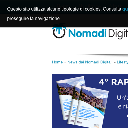
Home
Manifesto
Storie
Questo sito utilizza alcune tipologie di cookies. Consulta
qu
proseguire la navigazione
Home
»
News dai Nomadi Digitali
»
Lifes